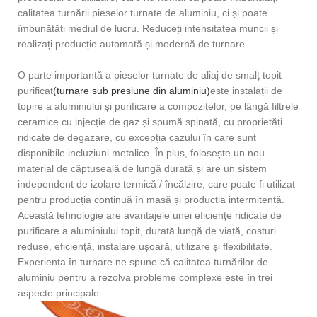
calitatea turnării pieselor turnate de aluminiu, ci și poate
îmbunătăți mediul de lucru. Reduceți intensitatea muncii și
realizați producție automată și modernă de turnare.
O parte importantă a pieselor turnate de aliaj de smalț topit
purificat
(turnare sub presiune din aluminiu)
este instalații de
topire a aluminiului și purificare a compozitelor, pe lângă filtrele
ceramice cu injecție de gaz și spumă spinată, cu proprietăți
ridicate de degazare, cu excepția cazului în care sunt
disponibile incluziuni metalice. În plus, folosește un nou
material de căptușeală de lungă durată și are un sistem
independent de izolare termică / încălzire, care poate fi utilizat
pentru producția continuă în masă și producția intermitentă.
Această tehnologie are avantajele unei eficiențe ridicate de
purificare a aluminiului topit, durată lungă de viață, costuri
reduse, eficiență, instalare ușoară, utilizare și flexibilitate.
Experiența în turnare ne spune că calitatea turnărilor de
aluminiu pentru a rezolva probleme complexe este în trei
aspecte principale: