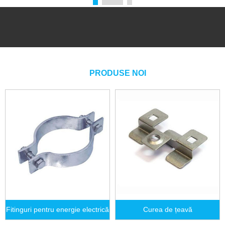
PRODUSE NOI
Fitinguri pentru energie electrică
Curea de țeavă