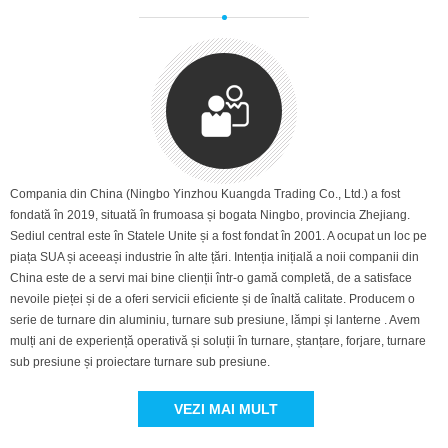
Compania din China (Ningbo Yinzhou Kuangda Trading Co., Ltd.) a fost
fondată în 2019, situată în frumoasa și bogata Ningbo, provincia Zhejiang.
Sediul central este în Statele Unite și a fost fondat în 2001. A ocupat un loc pe
piața SUA și aceeași industrie în alte țări. Intenția inițială a noii companii din
China este de a servi mai bine clienții într-o gamă completă, de a satisface
nevoile pieței și de a oferi servicii eficiente și de înaltă calitate. Producem o
serie de turnare din aluminiu, turnare sub presiune, lămpi și lanterne . Avem
mulți ani de experiență operativă și soluții în turnare, ștanțare, forjare, turnare
sub presiune și proiectare turnare sub presiune.
VEZI MAI MULT