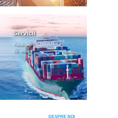
Servicii
Prevânzare
De vanzare
După vânzare
DESPRE NOI